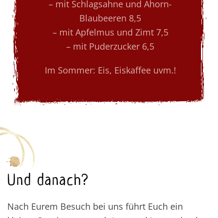
– mit Schlagsahne und Ahorn-
Blaubeeren 8,5
– mit Apfelmus und Zimt 7,5
– mit Puderzucker 6,5
Im Sommer: Eis, Eiskaffee uvm.!
Und danach?
Nach Eurem Besuch bei uns führt Euch ein